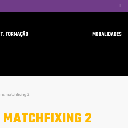
UT. FORMAÇÃO
MODALIDADES
ns matchfixing 2
 MATCHFIXING 2