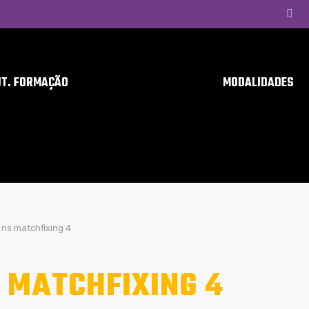
UT. FORMAÇÃO
MODALIDADES
ns matchfixing 4
 MATCHFIXING 4