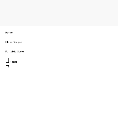
Home
Classificação
Portal do Socio
Menu
Fechar
Home
Clube
História
Marcha
Sede