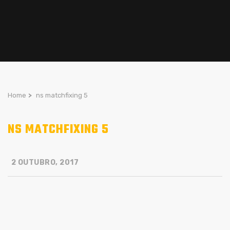
Home
>
ns matchfixing 5
NS MATCHFIXING 5
2 OUTUBRO, 2017