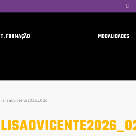
UT. FORMAÇÃO
MODALIDADES
ralisaovicente2026_026
LISAOVICENTE2026_0