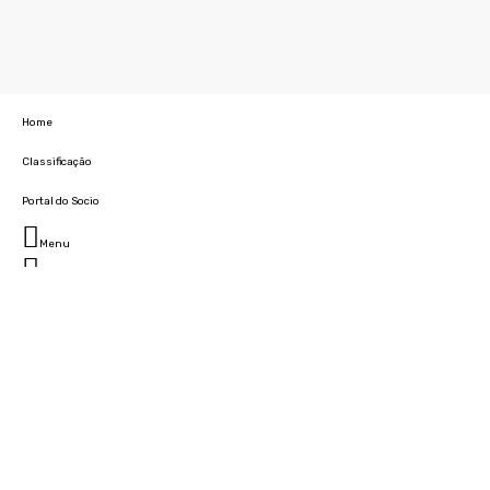
Home
Classificação
Portal do Socio
Menu
Fechar
Home
Clube
História
Marcha
Sede
Instalações