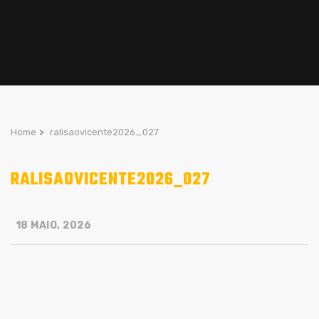
Home
>
ralisaovicente2026_027
RALISAOVICENTE2026_027
18 MAIO, 2026