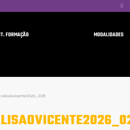
UT. FORMAÇÃO
MODALIDADES
ralisaovicente2026_028
LISAOVICENTE2026_0