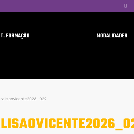
UT. FORMAÇÃO
MODALIDADES
ralisaovicente2026_029
LISAOVICENTE2026_0