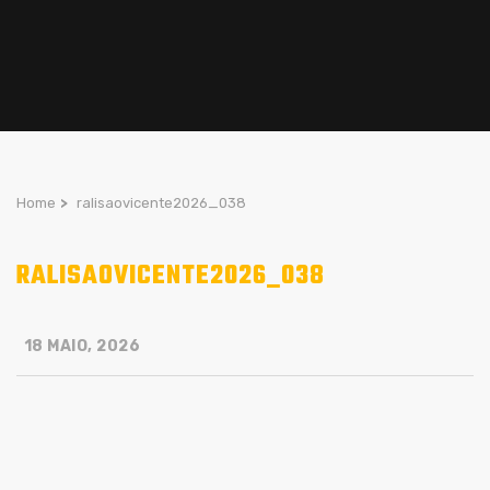
Home
>
ralisaovicente2026_038
RALISAOVICENTE2026_038
18 MAIO, 2026