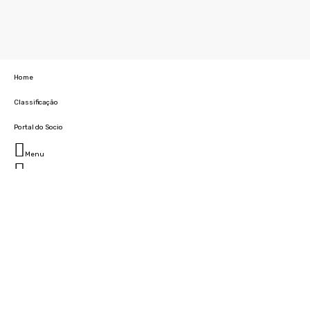
Home
Classificação
Portal do Socio
Menu
Fechar
Home
Clube
História
Marcha
Sede
Instalações