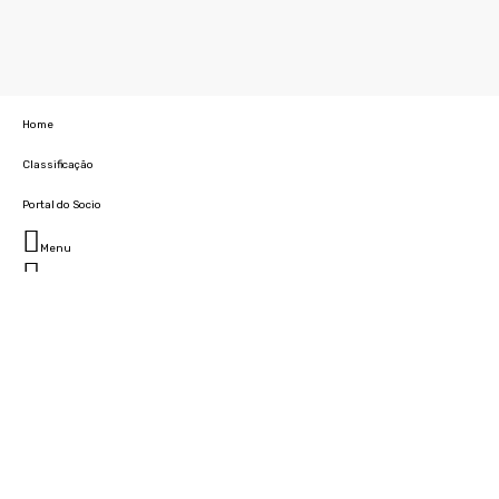
Home
Classificação
Portal do Socio
Menu
Fechar
Home
Clube
História
Marcha
Sede
Instalações