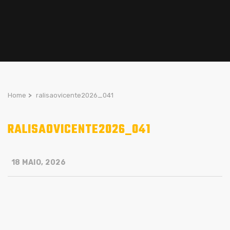
Home
>
ralisaovicente2026_041
RALISAOVICENTE2026_041
18 MAIO, 2026