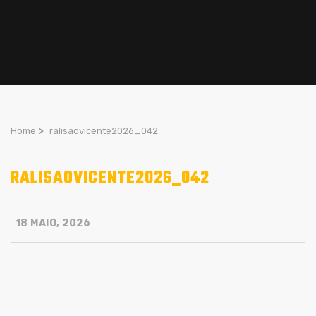
Home
>
ralisaovicente2026_042
RALISAOVICENTE2026_042
18 MAIO, 2026