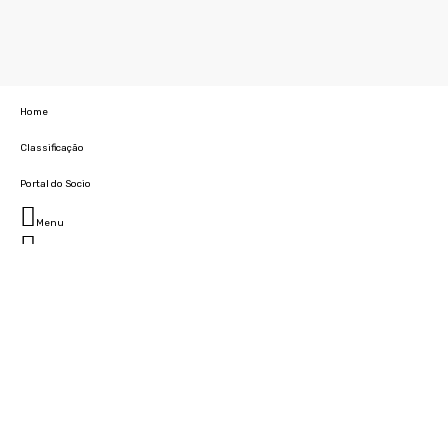
Home
Classificação
Portal do Socio
Menu
Fechar
Home
Clube
História
Marcha
Sede
Instalações