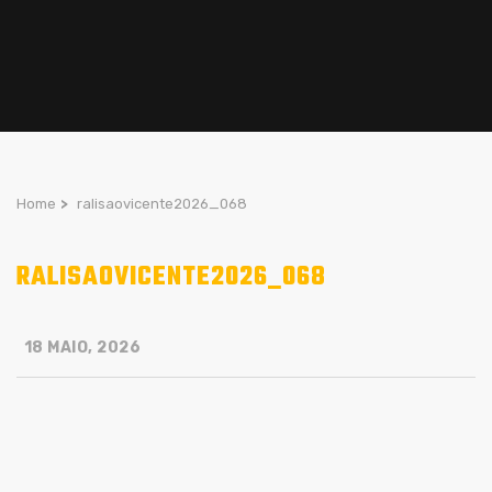
Home
>
ralisaovicente2026_068
RALISAOVICENTE2026_068
18 MAIO, 2026