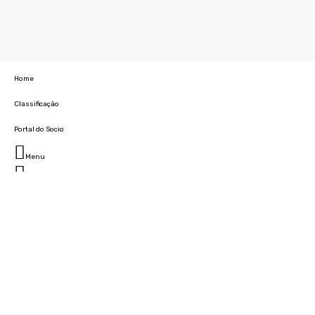
Home
Classificação
Portal do Socio
Menu
Fechar
Home
Clube
História
Marcha
Sede
Instalações