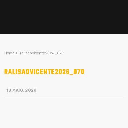
Home
>
ralisaovicente2026_070
RALISAOVICENTE2026_070
18 MAIO, 2026