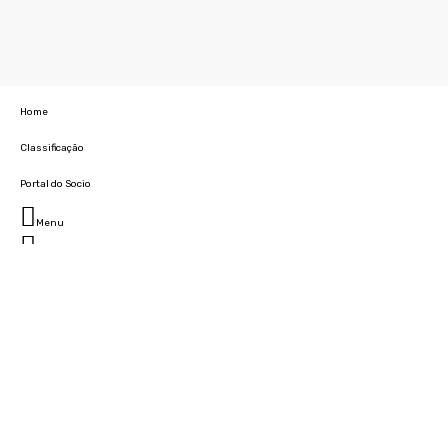
Home
Classificação
Portal do Socio
Menu
Fechar
Home
Clube
História
Marcha
Sede
Instalações