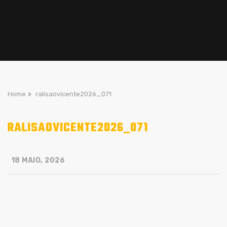
Home
>
ralisaovicente2026_071
RALISAOVICENTE2026_071
18 MAIO, 2026