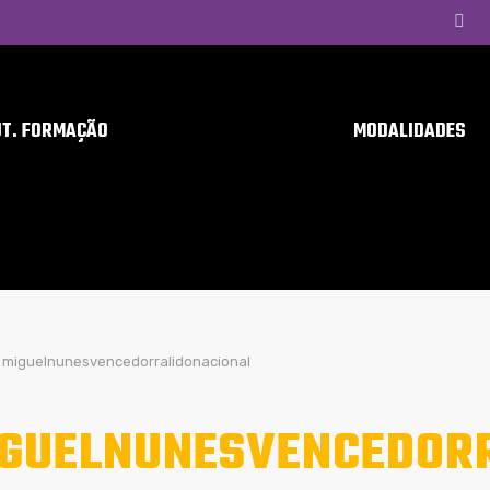
UT. FORMAÇÃO
MODALIDADES
miguelnunesvencedorralidonacional
GUELNUNESVENCEDOR