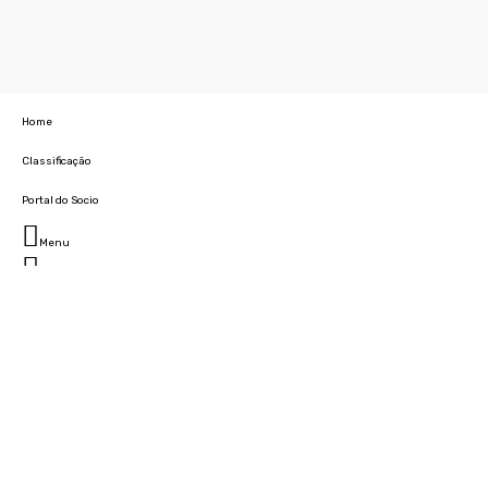
Home
Classificação
Portal do Socio
Menu
Fechar
Home
Clube
História
Marcha
Sede
Instalações