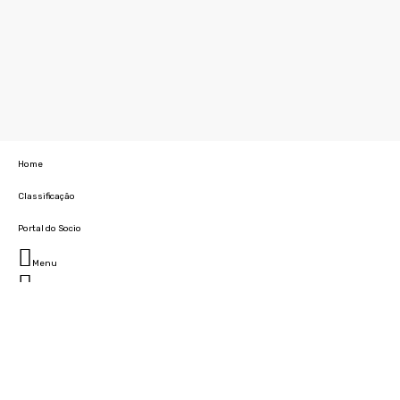
Home
Classificação
Portal do Socio
Menu
Fechar
Home
Clube
História