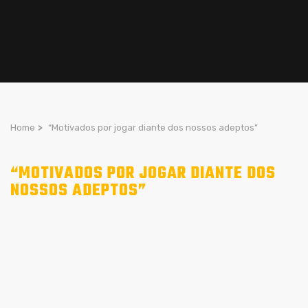
Home
>
“Motivados por jogar diante dos nossos adeptos”
“MOTIVADOS POR JOGAR DIANTE DOS
NOSSOS ADEPTOS”