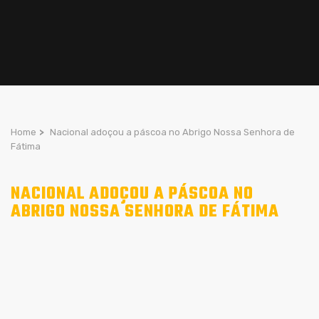
Home
>
Nacional adoçou a páscoa no Abrigo Nossa Senhora de
Fátima
NACIONAL ADOÇOU A PÁSCOA NO
ABRIGO NOSSA SENHORA DE FÁTIMA