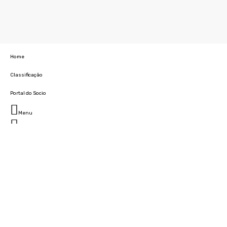
Home
Classificação
Portal do Socio
Menu
Fechar
Home
Clube
História
Marcha
Sede
Instalações