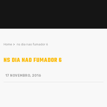
Home
>
ns dia nao fumador 6
NS DIA NAO FUMADOR 6
17 NOVEMBRO, 2016