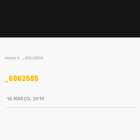
Home
>
_GOU2505
_GOU2505
16 MARÇO, 2019