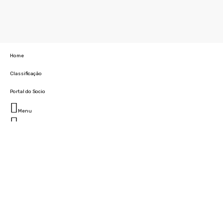
Home
Classificação
Portal do Socio
Menu
Fechar
Home
Clube
História
Marcha
Sede
Instalações