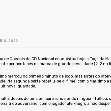
NHO, 2022
pa de Juvenis do CD Nacional conquistou hoje a Taça da Mad
ate por pontapés da marca de grande penalidade (2-2 no fi
timo marcou no primeiro minuto de jogo, mas antes do inter
de. Na segunda parte repetiu-se o ‘filme’, com o Marítimo 
uir nova igualdade.
naltis depois de uma primeira ronda onde ninguém falhou, 
énalti do adversário, com o jogador alvi-negro a não desperd
.