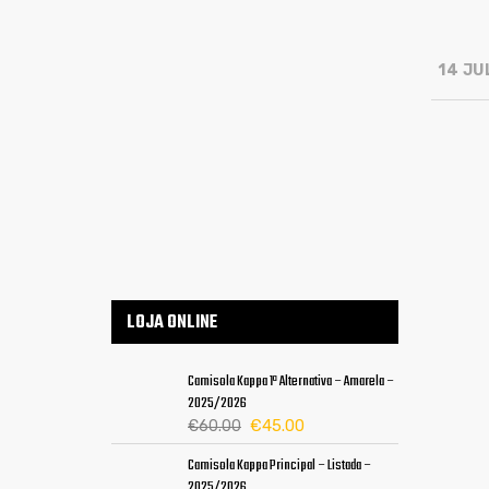
14 JU
LOJA ONLINE
Camisola Kappa 1ª Alternativa – Amarela –
2025/2026
O
O
€
45.00
€
60.00
preço
preço
Camisola Kappa Principal – Listada –
original
atual
2025/2026