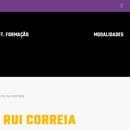
UT. FORMAÇÃO
MODALIDADES
ns rui correia
 RUI CORREIA