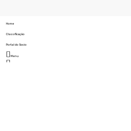
Home
Classificação
Portal do Socio
Menu
Fechar
Home
Clube
História
Marcha
Sede
Instalações
Cidade Desportiva