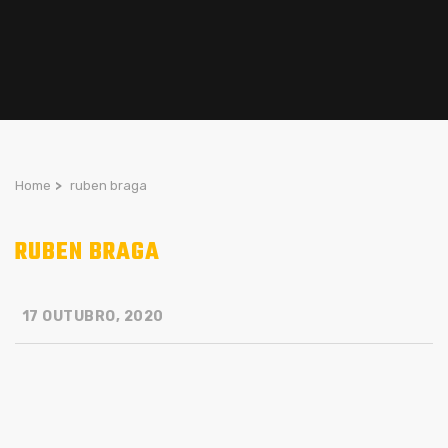
Home
>
ruben braga
RUBEN BRAGA
17 OUTUBRO, 2020