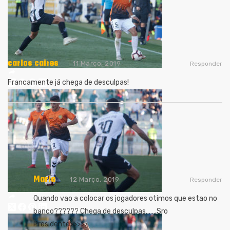
carlos caires
11 Março, 2019
Responder
Francamente já chega de desculpas!
Maria
12 Março, 2019
Responder
Quando vao a colocar os jogadores otimos que estao no
banco?????? Chega de desculpas…….Sro
Presidente>>>>>