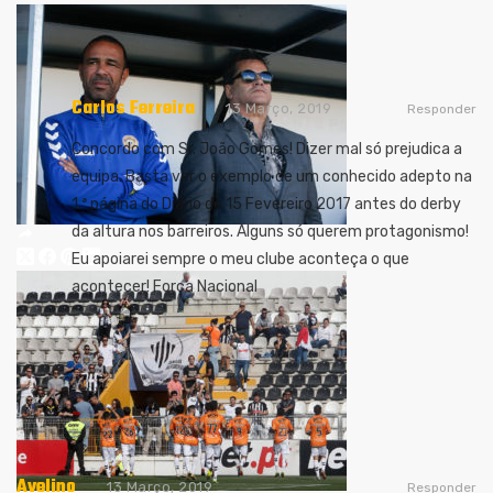
Carlos Ferreira
13 Março, 2019
Responder
Concordo com Sr. João Gomes! Dizer mal só prejudica a
equipa. Basta ver o exemplo de um conhecido adepto na
1.ª página do Diário de 15 Fevereiro 2017 antes do derby
da altura nos barreiros. Alguns só querem protagonismo!
Eu apoiarei sempre o meu clube aconteça o que
acontecer! Força Nacional
Avelino
13 Março, 2019
Responder