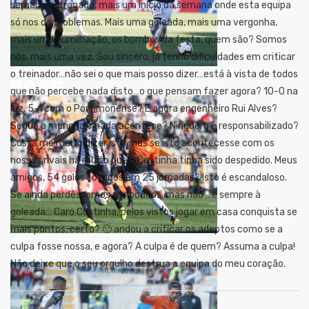
semana estragado, mais um início da semana onde esta equipa
só nos da problemas. Mais uma goleada, mais uma vergonha,
mais uma humilhação, os bombos da festa, quem são? Somos
nós, mais uma vez. Sou sincero, já tenho dificuldades em criticar
o treinador…não sei o que mais posso dizer…está à vista de todos
que não percebe nada disto…o que pensam fazer agora? 10-0 na
luz, 5-1 com o Portimonense? E agora engenheiro Rui Alves?
Segue a marinha e nada acontece? Ninguém é responsabilizado?
Custa me muito dizer isto mas se isto acontecesse com os
nossos rivais há muito que o Costinha tinha sido despedido. Meus
amigos, 54 golos sofridos em 25 jornadas? Isto é escandaloso.
Se ainda perdêssemos por poucos..mas não …é sempre à
goleada…
Caro Costinha, pelos vistos jogar em casa conquista se
mais pontos, certo? 🙂 andou a criticar os adeptos como se a
culpa fosse nossa, e agora? A culpa é de quem? Assuma a culpa!
Não deixe que o seu orgulho destrua a equipa do meu coração.