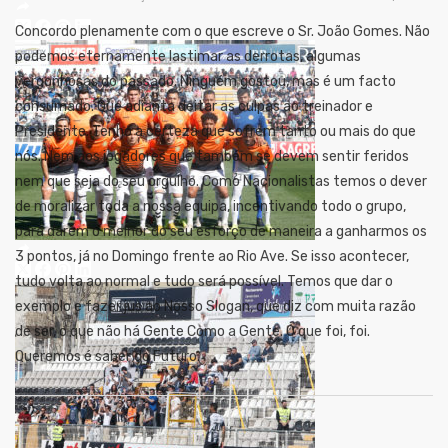
Concordo plenamente com o que escreve o Sr. João Gomes. Não
podemos eternamente lastimar as derrotas, algumas
vergonhosas do passado. Ninguém gostou, mas é um facto
consumado. Que adianta deitar as culpas ao treinador e
Presidente. Tenho a certeza que sofrem tanto ou mais do que
nós. Nem aos jogadores que também se devem sentir feridos
nem que seja do seu orgulho. Como Nacionalistas temos o dever
de moralizar toda a nossa equipa, incentivando todo o grupo,
para darem o melhor do seu esforço de maneira a ganharmos os
3 pontos, já no Domingo frente ao Rio Ave. Se isso acontecer,
tudo volta ao normal e tudo será possível. Temos que dar o
exemplo e fazer jus ao Nosso Slogan, que diz com muita razão
de ser, o que não há Gente Como a Gente. O que foi, foi.
Queremos é saber do Futuro.