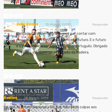
João Gomes
15 Março, 2019
Responder
Obrigado Caro Alvi-Negro. Temos que contar com
pessoas como o senhor para vencer o futuro. E o futuro
é a permanência na I Liga do futebol português. Obrigado
Avelino. E até domingo no Estádio da Madeira.
Avelino
18 Março, 2019
Responder
No jogo de ontem Nacional x Rio Ave. Não deito culpas aos