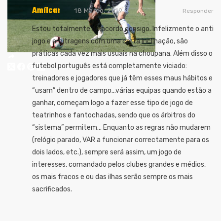
Amílcar
18 Março, 2019
Responder
Estou totalmente de acordo consigo. Infelizmente o anti
jogo e arbitragens com uma certa inclinação, são
práticas cada vez mais usuais na choupana.
Além disso o
futebol português está completamente viciado:
treinadores e jogadores que já têm esses maus hábitos e
“usam” dentro de campo…várias equipas quando estão a
ganhar, começam logo a fazer esse tipo de jogo de
teatrinhos e fantochadas, sendo que os árbitros do
“sistema” permitem… Enquanto as regras não mudarem
(relógio parado, VAR a funcionar correctamente para os
dois lados, etc.), sempre será assim, um jogo de
interesses, comandado pelos clubes grandes e médios,
os mais fracos e ou das ilhas serão sempre os mais
sacrificados.