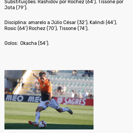
Substituições: Rashidov por Rochez (64’), Tissone por
Jota (79’).
Disciplina: amarelo a Júlio César (32’), Kalindi (44’),
Rosic (64’) Rochez (70’), Tissone (74’),
Golos:
Okacha (54’).