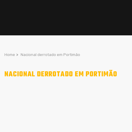
Home
>
Nacional derrotado em Portimão
NACIONAL DERROTADO EM PORTIMÃO