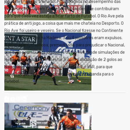
jogadores nem ao treinador. Foram dignos no desempenho das
Suas Funções. Ontem houve tres situações que contribuíram
para que cada vez esteja a ficar farto de Futebol. O Rio Ave pela
prática de anti jogo, a coisa que mais me chateia no Desporto. O
Rio Ave foi useiro e veseiro. Se o Nacional fizesse no Continente
o que o Rio Ave fez na Madeira, 3 ou 4 jogadores eram expulsos.
A arbitragem, manhosa, premeditada, para prejudicar o Nacional,
que tudo permitiu aos jogadores do Rio Ave desde simulações de
lesões que causaram mal estar. E com a anulação de 2 golos ao
Nacional limpinhos como água cristalina. E o VAR, para que
serve? Jogos como o de ontem são má propaganda para o
Futebol.