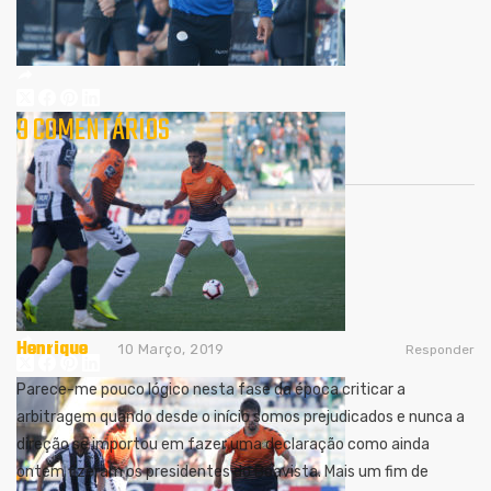
9 COMENTÁRIOS
Henrique
10 Março, 2019
Responder
Parece-me pouco lógico nesta fase da época criticar a
arbitragem quando desde o início somos prejudicados e nunca a
direção se importou em fazer uma declaração como ainda
ontem fizeram os presidentes do Boavista. Mais um fim de