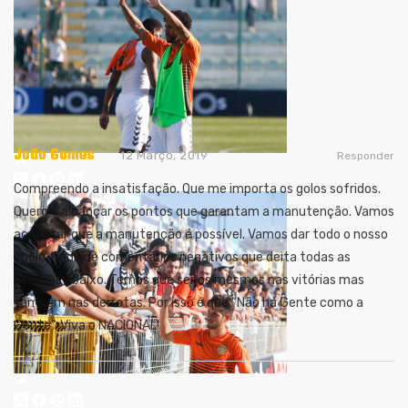
João Gomes
12 Março, 2019
Responder
Compreendo a insatisfação. Que me importa os golos sofridos.
Quero é alcançar os pontos que garantam a manutenção. Vamos
acreditar que a manutenção é possível. Vamos dar todo o nosso
apoio. Nada de comentários negativos que deita todas as
pessoas abaixo. Temos que ser os mesmos nas vitórias mas
também nas derrotas. Por isso é que “Não há Gente como a
Gente”. Viva o NACIONAL!