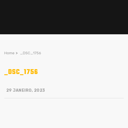
Home
>
_DSC_1756
_DSC_1756
29 JANEIRO, 2023