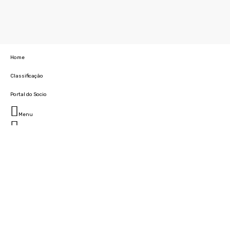
Home
Classificação
Portal do Socio
Menu
Fechar
Home
Clube
História
Marcha
Sede
Instalações