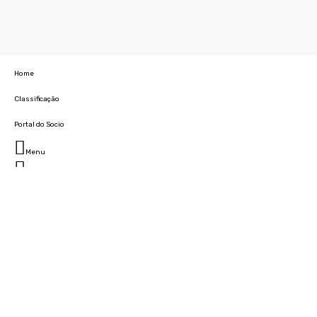
Home
Classificação
Portal do Socio
Menu
Fechar
Home
Clube
História
Marcha
Sede
Instalações