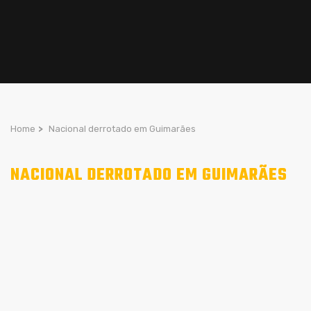
Home
>
Nacional derrotado em Guimarães
NACIONAL DERROTADO EM GUIMARÃES