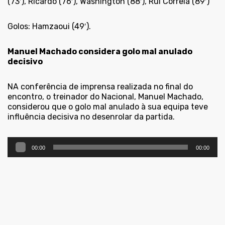
(73′), Ricardo (76′), Washington (88′), Rui Correia (89′)
Golos: Hamzaoui (49′).
Manuel Machado considera golo mal anulado
decisivo
NA conferência de imprensa realizada no final do
encontro, o treinador do Nacional, Manuel Machado,
considerou que o golo mal anulado à sua equipa teve
influência decisiva no desenrolar da partida.
Reprodutor
00:00
00:00
de
áudio