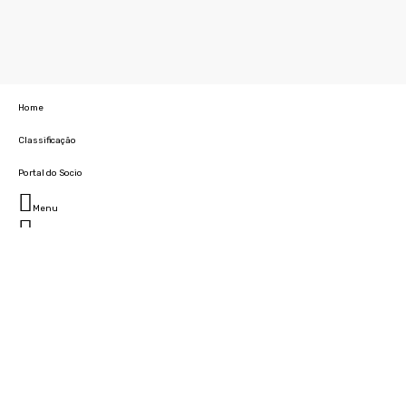
Home
Classificação
Portal do Socio
Menu
Fechar
Home
Clube
História
Marcha
Sede