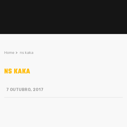
Home
>
ns kaka
NS KAKA
7 OUTUBRO, 2017