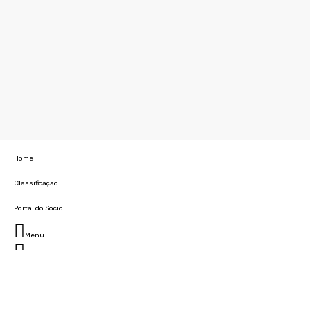
Home
Classificação
Portal do Socio
Menu
Fechar
Home
Clube