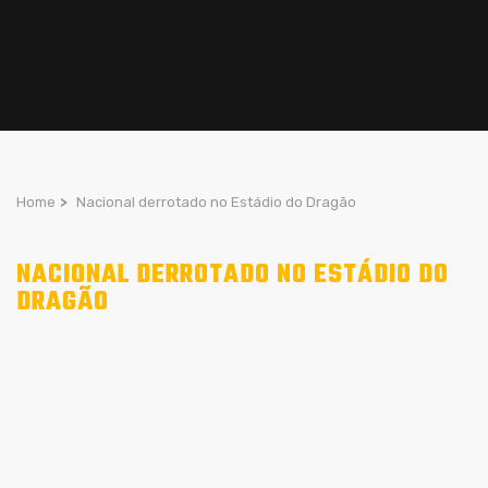
Home
>
Nacional derrotado no Estádio do Dragão
NACIONAL DERROTADO NO ESTÁDIO DO
DRAGÃO