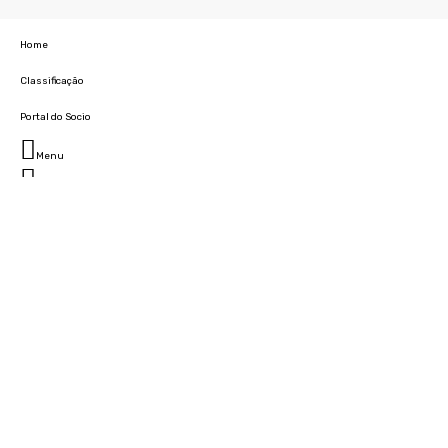
Home
Classificação
Portal do Socio
Menu
Fechar
Home
Clube
História
Marcha
Sede
Instalações
Cidade Desportiva
Estádio da Madeira