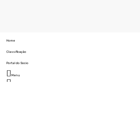
Home
Classificação
Portal do Socio
Menu
Fechar
Home
Clube
História
Marcha
Sede