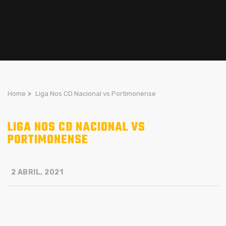
Home
>
Liga Nos CD Nacional vs Portimonense
LIGA NOS CD NACIONAL VS
PORTIMONENSE
2 ABRIL, 2021