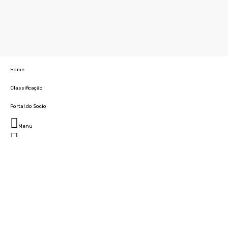
Home
Classificação
Portal do Socio
Menu
Fechar
Home
Clube
História
Marcha
Sede