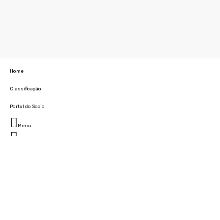
Home
Classificação
Portal do Socio
Menu
Fechar
Home
Clube
História
Marcha
Sede