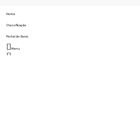
Home
Classificação
Portal do Socio
Menu
Fechar
Home
Clube
História
Marcha
Sede
Instalações
Cidade Desportiva
Estádio da Madeira