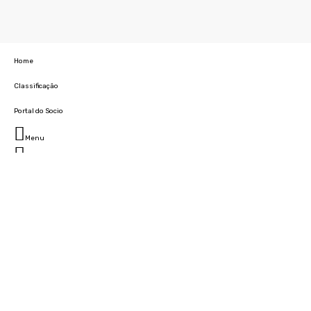
Home
Classificação
Portal do Socio
Menu
Fechar
Home
Clube
História
Marcha
Sede
Instalações