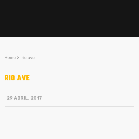
Home
>
rio ave
RIO AVE
29 ABRIL, 2017