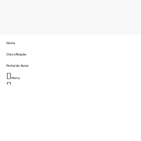
Home
Classificação
Portal do Socio
Menu
Fechar
Home
Clube
História
Marcha
Sede