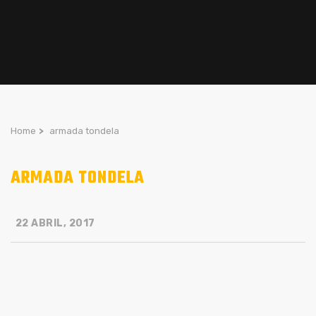
Home
>
armada tondela
ARMADA TONDELA
22 ABRIL, 2017