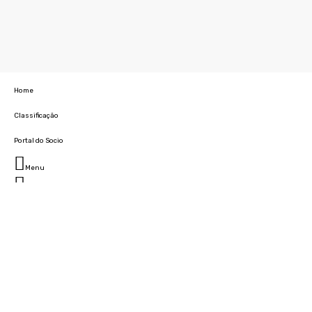
Home
Classificação
Portal do Socio
Menu
Fechar
Home
Clube
História
Marcha
Sede