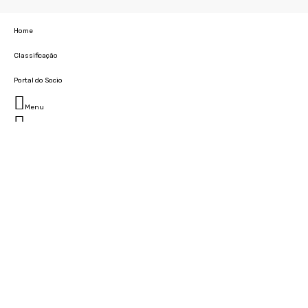
Home
Classificação
Portal do Socio
Menu
Fechar
Home
Clube
História
Marcha
Sede
Instalações
Cidade Desportiva
Estádio da Madeira