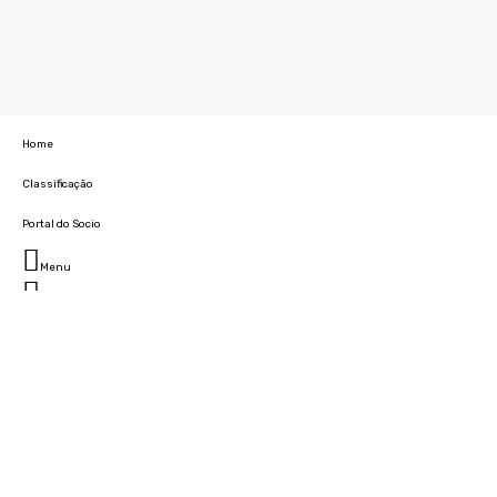
Home
Classificação
Portal do Socio
Menu
Fechar
Home
Clube
História
Marcha
Sede