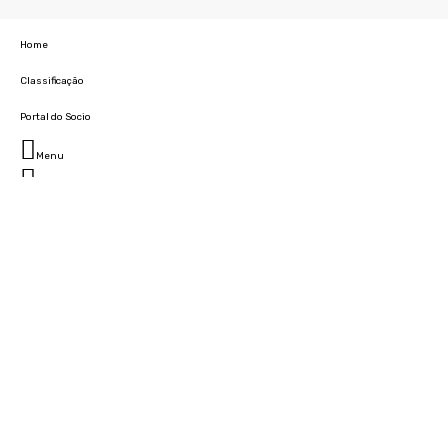
Home
Classificação
Portal do Socio
Menu
Fechar
Home
Clube
História
Marcha
Sede
Instalações
Cidade Desportiva
Estádio da Madeira