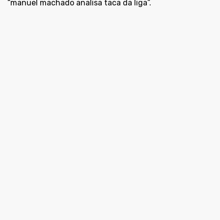
áudio
“manuel machado analisa taca da liga”.