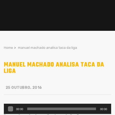
Home
>
manuel machado analisa taca da liga
MANUEL MACHADO ANALISA TACA DA
LIGA
25 OUTUBRO, 2016
Reprodutor
00:00
00:00
de