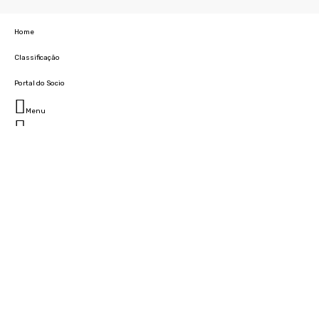
Home
Classificação
Portal do Socio
Menu
Fechar
Home
Clube
História
Marcha
Sede
Instalações
Cidade Desportiva
Estádio da Madeira