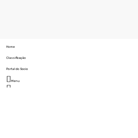
Home
Classificação
Portal do Socio
Menu
Fechar
Home
Clube
História
Marcha