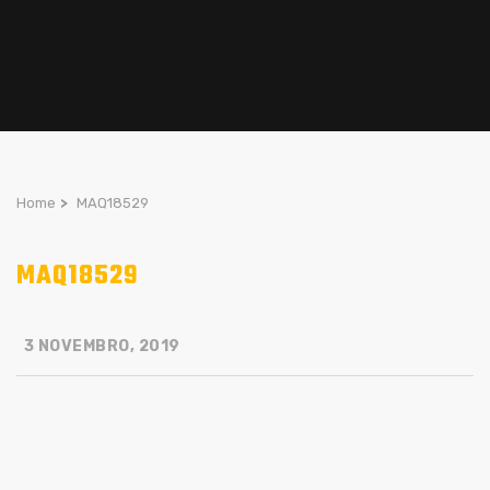
Home
>
MAQ18529
MAQ18529
3 NOVEMBRO, 2019