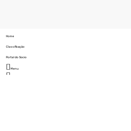
Home
Classificação
Portal do Socio
Menu
Fechar
Home
Clube
História
Marcha
Sede