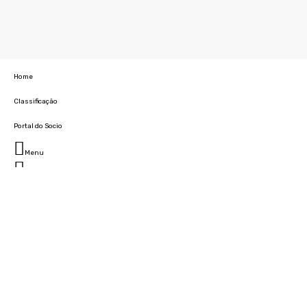
Home
Classificação
Portal do Socio
Menu
Fechar
Home
Clube
História
Marcha
Sede
Instalações