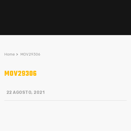
Home
>
MOV29306
MOV29306
22 AGOSTO, 2021