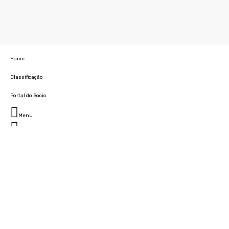
Home
Classificação
Portal do Socio
Menu
Fechar
Home
Clube
História
Marcha
Sede
Instalações