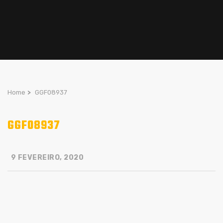
Home
>
GGF08937
GGF08937
9 FEVEREIRO, 2020