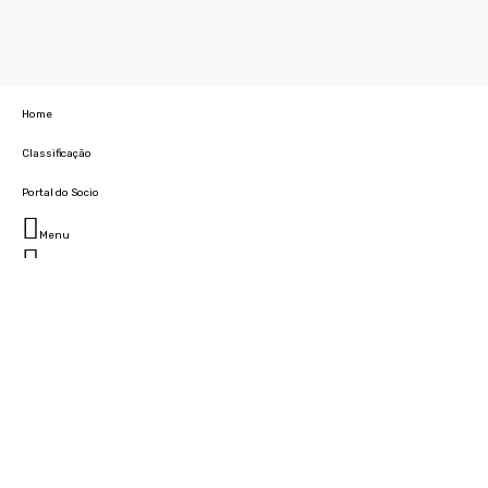
Home
Classificação
Portal do Socio
Menu
Fechar
Home
Clube
História
Marcha
Sede
Instalações