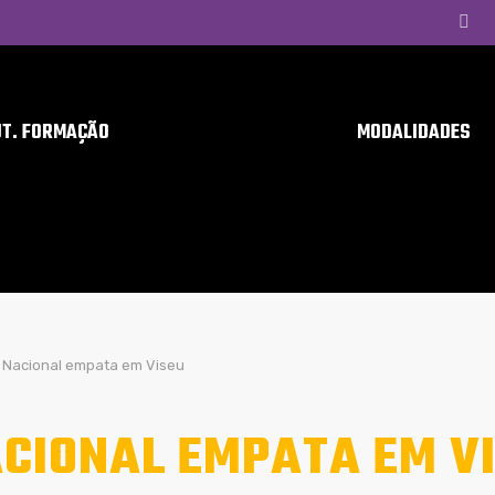
UT. FORMAÇÃO
MODALIDADES
Nacional empata em Viseu
CIONAL EMPATA EM V