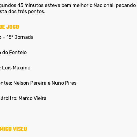
gundos 45 minutos esteve bem melhor o Nacional, pecando c
sta dos três pontos.
DE JOGO
o – 15ª Jornada
o do Fontelo
:
Luís Máximo
entes:
Nelson Pereira e Nuno Pires
árbitro:
Marco Vieira
MICO VISEU