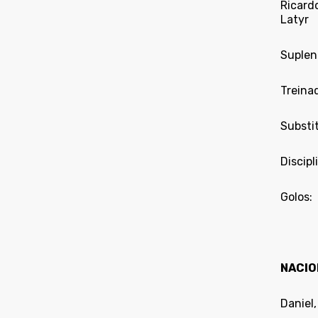
Ricardo
Latyr
Suplent
Treina
Substi
Discipl
Golos:
NACIO
Daniel,