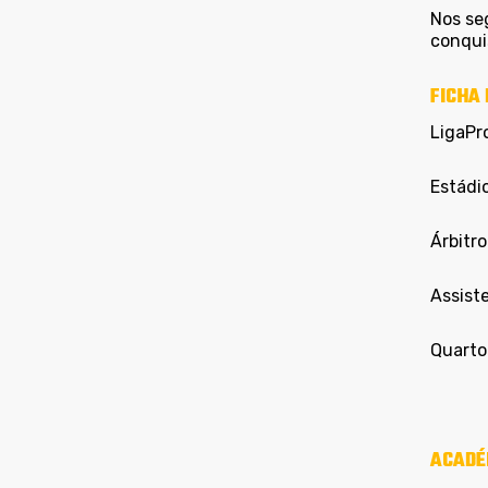
Nos se
conqui
FICHA 
LigaPr
Estádi
Árbitro
Assist
Quarto 
ACADÉ