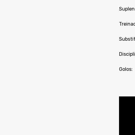
Suplent
Treinad
Substit
Discip
Golos: