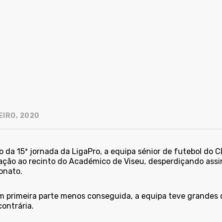
EIRO, 2020
o da 15ª jornada da LigaPro, a equipa sénior de futebol do 
ção ao recinto do Académico de Viseu, desperdiçando assim 
nato.
 primeira parte menos conseguida, a equipa teve grandes di
contrária.