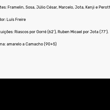
es: Framelin, Sosa, Júlio César, Marcelo, Jota, Kenji e Perott
or: Luís Freire
uições: Riascos por Gorré (62’), Ruben Micael por Jota (77’).
lina: amarelo a Camacho (90+5)