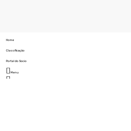
Home
Classificação
Portal do Socio
Menu
Fechar
Home
Clube
História
Marcha
Sede