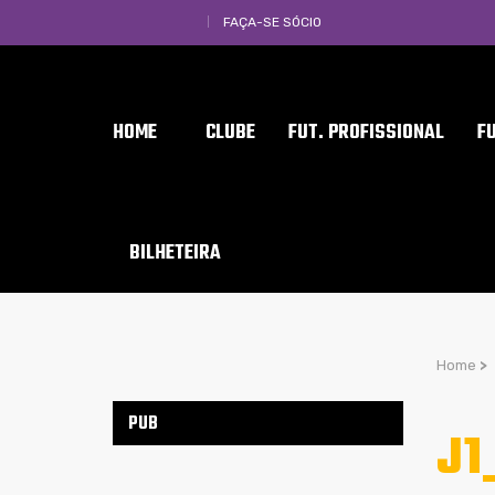
FAÇA-SE SÓCIO
HOME
CLUBE
FUT. PROFISSIONAL
F
BILHETEIRA
Home
>
PUB
J1