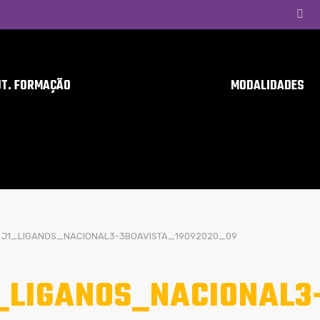
UT. FORMAÇÃO
MODALIDADES
J1_LIGANOS_NACIONAL3-3BOAVISTA_19092020_09
_LIGANOS_NACIONAL3