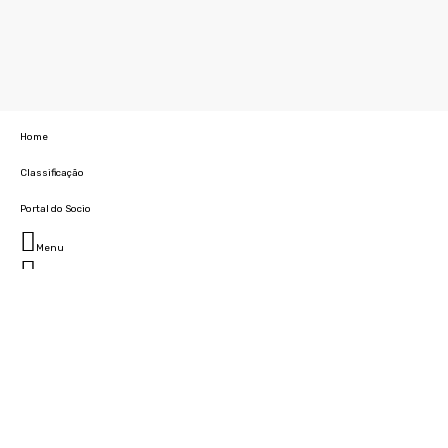
Home
Classificação
Portal do Socio
Menu
Fechar
Home
Clube
História
Marcha
Sede