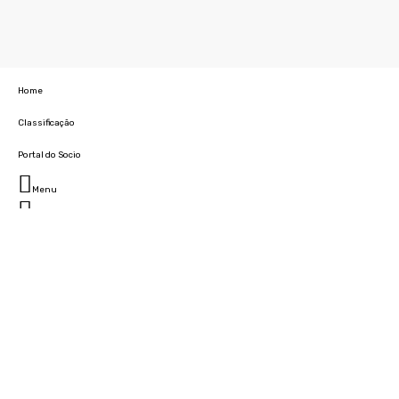
Home
Classificação
Portal do Socio
Menu
Fechar
Home
Clube
História
Marcha
Sede
Instalações