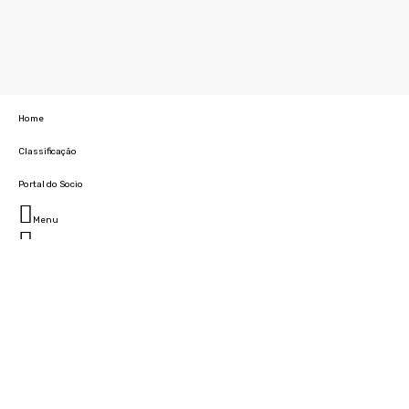
Home
Classificação
Portal do Socio
Menu
Fechar
Home
Clube
História
Marcha
Sede