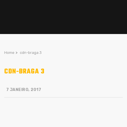
Home
>
cdn-braga 3
CDN-BRAGA 3
7 JANEIRO, 2017